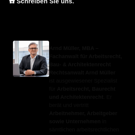
☎️ Schreiben Sie uns.
Erfolgs-Anwalt.de
Ihr Anwalt
für Weissach (Tal)
Arnd Müller, MBA –
Fachanwalt für Arbeitsrecht,
Bau- & Architektenrecht
Rechtsanwalt Arnd Müller
ist ausgewiesener Spezialist
für
Arbeitsrecht, Baurecht
und Architektenrecht
. Er
berät und vertritt
Arbeitnehmer, Arbeitgeber
sowie Unternehmen
in
sämtlichen arbeitsrechtlichen